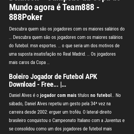
Mundo agora é Team888 -
888Poker
Descubra quem são os jogadores com os maiores salários do
... Descubra quem são os jogadores com os maiores salários
do futebol. msn esportes. ... o que seria um dos motivos de
uma suposta insatisfação no Real Madrid. ... Os jogadores
mais caros da Copa ...
Boleiro
Jogador
de
Futebol
APK
Download - Free... |…
Daniel Alves é o
jogador
com
mais
títulos
no
futebol
… No
sábado, Daniel Alves repetiu um gesto pela 34ª vez na
carreira desde 2002: erguer um troféu. O lateral-direito
brasileiro conquistou o Campeonato Italiano com a Juventus e
se consolidou como um dos jogadores de futebol mais