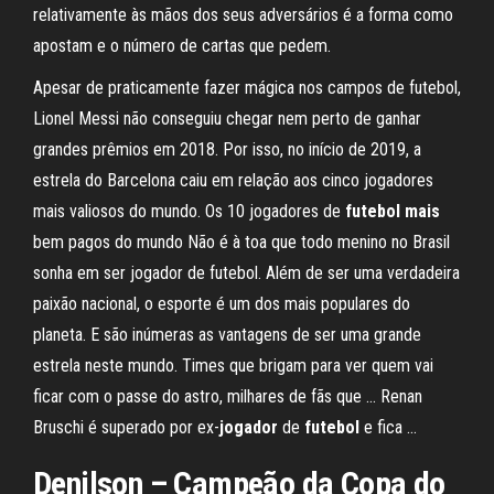
relativamente às mãos dos seus adversários é a forma como
apostam e o número de cartas que pedem.
Apesar de praticamente fazer mágica nos campos de futebol,
Lionel Messi não conseguiu chegar nem perto de ganhar
grandes prêmios em 2018. Por isso, no início de 2019, a
estrela do Barcelona caiu em relação aos cinco jogadores
mais valiosos do mundo. Os 10 jogadores de
futebol
mais
bem pagos do mundo Não é à toa que todo menino no Brasil
sonha em ser jogador de futebol. Além de ser uma verdadeira
paixão nacional, o esporte é um dos mais populares do
planeta. E são inúmeras as vantagens de ser uma grande
estrela neste mundo. Times que brigam para ver quem vai
ficar com o passe do astro, milhares de fãs que ... Renan
Bruschi é superado por ex-
jogador
de
futebol
e fica ...
Denilson – Campeão da Copa do