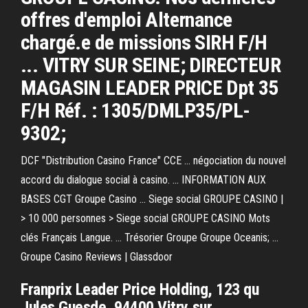
offres d'emploi Alternance
chargé.e de missions SIRH F/H
... VITRY SUR SEINE; DIRECTEUR
MAGASIN LEADER PRICE Dpt 35
F/H Réf. : 1305/DMLP35/PL-
9302;
DCF "Distribution Casino France" CCE … négociation du nouvel
accord du dialogue social à casino. … INFORMATION AUX
BASES CGT Groupe Casino … Siege social GROUPE CASINO |
> 10 000 personnes > Siege social GROUPE CASINO Mots
clés Français Langue. … Trésorier Groupe Groupe Oceanis; …
Groupe Casino Reviews | Glassdoor
Franprix Leader Price Holding, 123 qu
Jules Guesde, 94400 Vitry sur ...