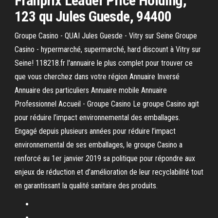
Franprix Leader Price Holding,
123 qu Jules Guesde, 94400
Groupe Casino - QUAI Jules Guesde - Vitry sur Seine Groupe
Casino - hypermarché, supermarché, hard discount à Vitry sur
Seine! 118218.fr l'annuaire le plus complet pour trouver ce
que vous cherchez dans votre région Annuaire Inversé
Annuaire des particuliers Annuaire mobile Annuaire
Professionnel Accueil - Groupe Casino Le groupe Casino agit
pour réduire l’impact environnemental des emballages.
Engagé depuis plusieurs années pour réduire l’impact
environnemental de ses emballages, le groupe Casino a
renforcé au 1er janvier 2019 sa politique pour répondre aux
enjeux de réduction et d’amélioration de leur recyclabilité tout
en garantissant la qualité sanitaire des produits.