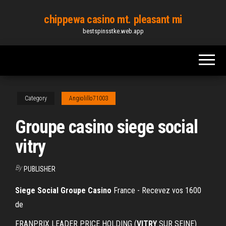
Skip
chippewa casino mt. pleasant mi
to
bestspinsstke.web.app
the
content
Category
Angiolillo71003
Groupe casino siege social
vitry
By
PUBLISHER
Siege Social Groupe Casino
France - Recevez vos 1600
de
FRANPRIX LEADER PRICE HOLDING (
VITRY
SUR SEINE)