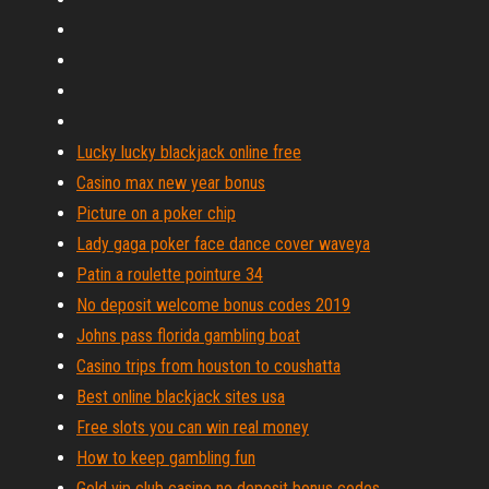
Lucky lucky blackjack online free
Casino max new year bonus
Picture on a poker chip
Lady gaga poker face dance cover waveya
Patin a roulette pointure 34
No deposit welcome bonus codes 2019
Johns pass florida gambling boat
Casino trips from houston to coushatta
Best online blackjack sites usa
Free slots you can win real money
How to keep gambling fun
Gold vip club casino no deposit bonus codes